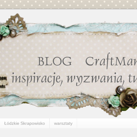
Łódzkie Skrapowisko
warsztaty