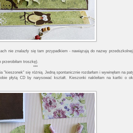
dkach nie znalazły się tam przypadkiem - nawiązują do nazwy przedszkolnej
 przerobiłam troszkę).
***
ia "kieszonek" się różnią. Jedną spontanicznie rozdarłam i wywinęłam na pa
obie płytą CD by narysować kształt. Kieszonki nakleiłam na kartki o o