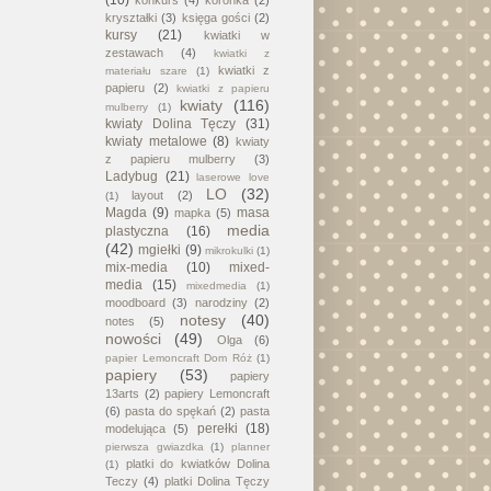
kryształki
(3)
księga gości
(2)
kursy
(21)
kwiatki w
zestawach
(4)
kwiatki z
kwiatki z
materiału szare
(1)
papieru
(2)
kwiatki z papieru
kwiaty
(116)
mulberry
(1)
kwiaty Dolina Tęczy
(31)
kwiaty metalowe
(8)
kwiaty
z papieru mulberry
(3)
Ladybug
(21)
laserowe love
LO
(32)
layout
(2)
(1)
Magda
(9)
masa
mapka
(5)
media
plastyczna
(16)
(42)
mgiełki
(9)
mikrokulki
(1)
mix-media
(10)
mixed-
media
(15)
mixedmedia
(1)
moodboard
(3)
narodziny
(2)
notesy
(40)
notes
(5)
nowości
(49)
Olga
(6)
papier Lemoncraft Dom Róż
(1)
papiery
(53)
papiery
13arts
(2)
papiery Lemoncraft
(6)
pasta do spękań
(2)
pasta
perełki
(18)
modelująca
(5)
pierwsza gwiazdka
(1)
planner
platki do kwiatków Dolina
(1)
Teczy
(4)
platki Dolina Tęczy