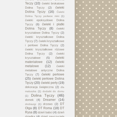
Teczy
(10)
ćwieki brokatowe
ćwieki
Dolina Tęczy
(2)
Dolina Tęczy
(16)
Ćwieki
Dolina Tęczy perłwoe mini
(1)
ćwieki epoksydowe Dolina
ćwieki i płatki
Tęczy
(6)
Dolina Tęczy
(8)
ćwieki
krysztalowe Dolina Tęczy
(2)
ćwieki kryształkowe Dolina
Tęczy
(7)
ćwieki kryształkowe
i perłowe Dolina Tęczy
(2)
ćwieki kryształkowe różowe
Dolina Tęczy
(2)
ćwieki
ćwieki
kryształowe
(5)
materiałowe
(12)
ćwieki
metalowe
(12)
ćwieki
metalowe antyczne Dolina
ćwieki perłowe
Tęczy
(7)
(25)
ćwieki perłowe Dolina
Tęczy
(20)
ćwieki perły
(19)
dekoracja świąteczna
(2)
dla
maluszka
(1)
dodatki do domu
Dolina Tęczy
(46)
(1)
Dreamer
(14)
domek
(4)
DT
drzewo
(2)
drobiazgi
(1)
Olga
(8)
DT Roma
(18)
DT
Rysa
(8)
dzień babci
(4)
dzień
dziadka
(4)
dzień nauczyciela