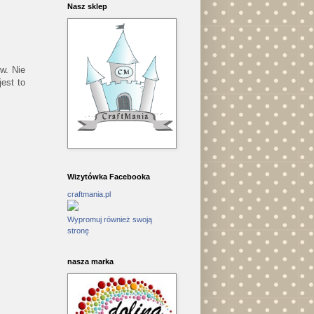
Nasz sklep
w. Nie
est to
Wizytówka Facebooka
craftmania.pl
Wypromuj również swoją
stronę
nasza marka