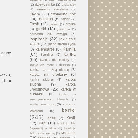
(2)
dziewczynka
(2)
efekt rdzy
elementy metalowe
(5)
(1)
Elwira
(20)
exploding box
(10)
foamiran
(8)
folder
(7)
Fresh
(13)
grafika
gesso
(1)
guziki
(18)
(3)
gwiazdka
(1)
herbatka dla dwojga
(4)
inspiracje
(32)
jak pies z
kotem
(13)
jasna strona życia
Kamila
kalendarze
(8)
(3)
 grupy
(64)
kartka
Karolina
(7)
(65)
kartka dla kobiety
(2)
kartka dla matki i dziecka
(1)
kartka na każdą okazję
(3)
kartka na urodziny
(9)
tyczku,
kartka
kartka slubna
(2)
k. 1cm
ślubna
(9)
kartka
urodzinowa
(26)
kartka w
pudełku
(8)
kartka w
steampunkowym klimacie
(1)
kartka wiosenna
(3)
kartka z
kartki
kwiatami
(6)
(246)
Kasik
Kasia
(2)
(12)
Kejt
(15)
kolekcja Nie
Zapomnij o Mnie
(1)
kolekcja
Komunia
Tylko mnie kochaj
(1)
(10)
konkurs
(4)
koronka
(2)