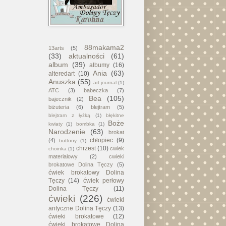
88makama2
13arts
(5)
(33)
aktualności
(61)
album
(39)
albumy
(16)
Ania
(63)
alteredart
(10)
Anuszka
(55)
art journal
(1)
ATC
(3)
babeczka
(7)
Bea
(105)
bajecznik
(2)
biżuteria
(6)
blejtram
(5)
blejtram z łyżką
(1)
błękitne
Boże
kwiaty
(1)
bombka
(1)
Narodzenie
(63)
brokat
chłopiec
(9)
(4)
buttony
(1)
chrzest
(10)
cwiek
choinka
(1)
materialowy
(2)
cwieki
brokatowe Dolina Tęczy
(5)
ćwiek brokatowy Dolina
Tęczy
(14)
ćwiek perłowy
Dolina Tęczy
(11)
ćwieki
(226)
ćwieki
antyczne Dolina Tęczy
(13)
ćwieki brokatowe
(12)
ćwieki brokatowe Dolina