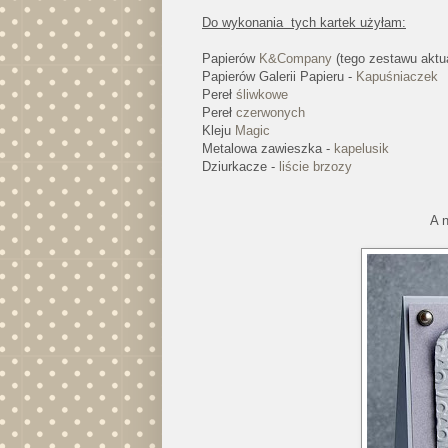
Do wykonania tych kartek użyłam:
Papierów
K&Company
(tego zestawu aktua
Papierów Galerii Papieru -
Kapuśniaczek
Pereł
śliwkowe
Pereł
czerwonych
Kleju
Magic
Metalowa zawieszka -
kapelusik
Dziurkacze -
liście brzozy
A 