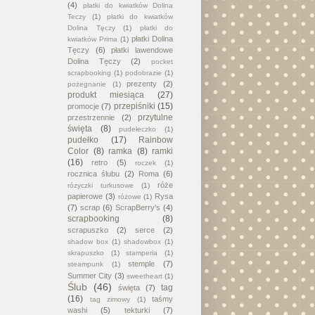
(4)
płatki do kwiatków Dolina
Teczy
(1)
płatki do kwiatków
Dolina Tęczy
(1)
płatki do
płatki Dolina
kwiatków Prima
(1)
Tęczy
(6)
płatki lawendowe
Dolina Tęczy
(2)
pocket
scrapbooking
(1)
podobrazie
(1)
prezenty
(2)
pożegnanie
(1)
produkt miesiąca
(27)
przepiśniki
(15)
promocje
(7)
przytulne
przestrzennie
(2)
święta
(8)
pudełeczko
(1)
pudełko
(17)
Rainbow
Color
(8)
ramka
(8)
ramki
(16)
retro
(5)
roczek
(1)
rocznica ślubu
(2)
Roma
(6)
róże
rózyczki turkusowe
(1)
papierowe
(3)
Rysa
różowe
(1)
(7)
scrap
(6)
ScrapBerry's
(4)
scrapbooking
(8)
scrapuszko
(2)
serce
(2)
shadow box
(1)
shadowbox
(1)
skrapuszko
(1)
stamperia
(1)
stemple
(7)
steampunk
(1)
Summer City
(3)
sweetheart
(1)
Ślub
(46)
tag
święta
(7)
(16)
taśmy
tag zimowy
(1)
washi
(5)
tekturki
(7)